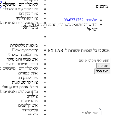
גל
ליאופלייזרים - מייבשים
מחסנים
י
ציוד לבדיקות פרמצבטיות
ציוד בנק דם
ציוד לפתולוגיה
טל/פקס: 08-6371752
מיקרוסקופים ואביזרים ל
רח' שרה ושמואל גוטהילף, תחנת רכבת, רחובות,
מיכלי חנקן
ישראל
ציוד יד שנייה
ביולוגיה מלקולרית
Flow cytometry
2026 © כל הזכויות שמורות ל- EX LAB
ציוד מעבדה שולחני
אוטומציה ורובוטיקה
סופרי מושבות ותאים
תוצאות
ליאופלייזרים - מייבשים
הצג הכל
אינקובטורים
ציוד לבנק דם
ציוד להיסטולוגיה
מיכלי אחסון בחנקן נוזלי
מיקרוסקופים ואביזרים ל
צ'ילרים
צנטריפוגות
אוטוקלאבים
פלייטרידר
מנדפים