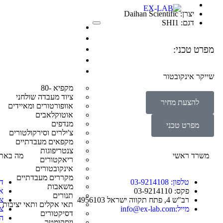
יצרן: Daihan Scientific
דגם: SHI1
יצירת קשר
אודות
גלריה
מפרט טכני:
הסמכות
ציוד חדש
שייקר אינקובטור
מקפיא -80
ציוד מעבדה שולחני
להצעת מחיר
אוופורטורים ומאיידים
אוטוקלאבים
מנדפים
מפרט טכני
צ'ילרים וסירקולטורים
מקפאים מעבדתיים
צנטריפוגות
משרד ראשי
מה באת
ריאקטורים
אינקובטורים
מקררים מעבדתיים
טלפון: 03-9214108
ד
משאבות
פקס: 03-9214110
א
תנורים
רב"ש 4, פתח תקווה ישראל 4956103
צ
תאי אקלים ותאי יציבות
מייל:info@ex-lab.com
צי
דסיקטורים
ה
ויסקומטר