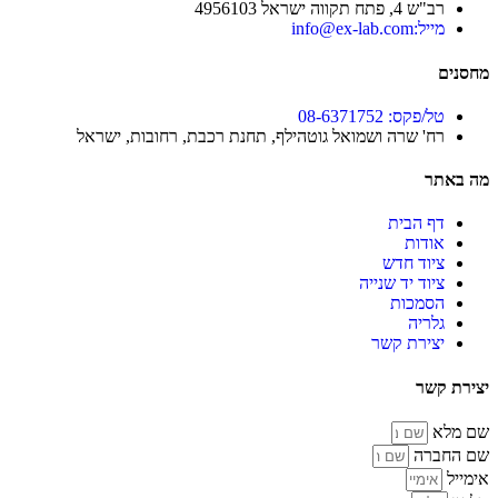
רב"ש 4, פתח תקווה ישראל 4956103
מייל:info@ex-lab.com
מחסנים
טל/פקס: 08-6371752
רח' שרה ושמואל גוטהילף, תחנת רכבת, רחובות, ישראל
מה באתר
דף הבית
אודות
ציוד חדש
ציוד יד שנייה
הסמכות
גלריה
יצירת קשר
יצירת קשר
שם מלא
שם החברה
אימייל