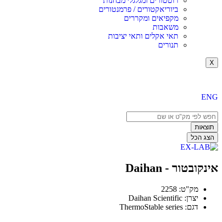
רוטטורים ומגלגלי מבחנות
ביוריאקטורים / פרמנטורים
מקפיאים ומקררים
משאבות
תאי אקלים ותאי יציבות
תנורים
X
ENG
Search
...
תוצאות
הצג הכל
אינקובטור - Daihan
מק"ט: 2258
יצרן: Daihan Scientific
דגם: ThermoStable series