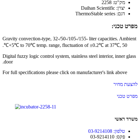
מק"ט: 2258
יצרן: Daihan Scientific
דגם: ThermoStable series
מפרט טכני:
Gravity convection-type, 32-/50-/105-/155- liter capacities. Ambient
+5℃ to 70℃ temp. range, fluctuation of ±0.2℃ at 37℃, 50℃.
Digital fuzzy logic control system, stainless steel interior, inner glass
door.
For full specifications please click on manufacturer's link above
להצעת מחיר
מפרט טכני
משרד ראשי
טלפון: 03-9214108
פקס: 03-9214110