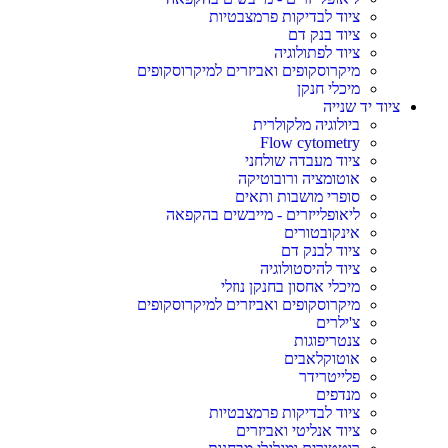
ציוד לבדיקות פרמצבטיות
ציוד בנק דם
ציוד לפתולוגיה
מיקרוסקופים ואביזרים למיקרוסקופים
מיכלי חנקן
ציוד יד שנייה
ביולוגיה מלקולרית
Flow cytometry
ציוד מעבדה שולחני
אוטומציה ורובוטיקה
סופרי מושבות ותאים
ליאופלייזרים - מייבשים בהקפאה
אינקובטורים
ציוד לבנק דם
ציוד להיסטולוגיה
מיכלי אחסון בחנקן נוזלי
מיקרוסקופים ואביזרים למיקרוסקופים
צ'ילרים
צנטריפוגות
אוטוקלאבים
פלייטרידר
מנדפים
ציוד לבדיקות פרמצבטיות
ציוד אנליטי ואביזרים