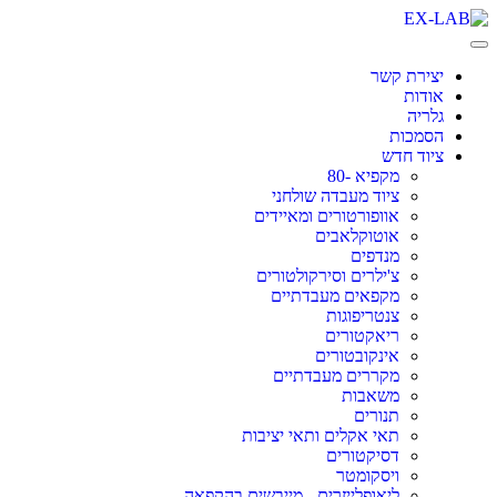
Skip
to
content
יצירת קשר
אודות
גלריה
הסמכות
ציוד חדש
מקפיא -80
ציוד מעבדה שולחני
אוופורטורים ומאיידים
אוטוקלאבים
מנדפים
צ'ילרים וסירקולטורים
מקפאים מעבדתיים
צנטריפוגות
ריאקטורים
אינקובטורים
מקררים מעבדתיים
משאבות
תנורים
תאי אקלים ותאי יציבות
דסיקטורים
ויסקומטר
ליאופלייזרים - מייבשים בהקפאה