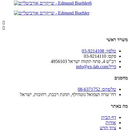
משרד ראשי
טלפון: 03-9214108
פקס: 03-9214110
רב"ש 4, פתח תקווה ישראל 4956103
מייל:info@ex-lab.com
מחסנים
טל/פקס: 08-6371752
רח' שרה ושמואל גוטהילף, תחנת רכבת, רחובות, ישראל
מה באתר
דף הבית
אודות
ציוד חדש