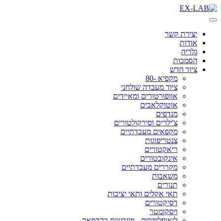
Skip
to
content
יצירת קשר
אודות
גלריה
הסמכות
ציוד חדש
מקפיא -80
ציוד מעבדה שולחני
אוופורטורים ומאיידים
אוטוקלאבים
מנדפים
צ'ילרים וסירקולטורים
מקפאים מעבדתיים
צנטריפוגות
ריאקטורים
אינקובטורים
מקררים מעבדתיים
משאבות
תנורים
תאי אקלים ותאי יציבות
דסיקטורים
ויסקומטר
ליאופלייזרים - מייבשים בהקפאה