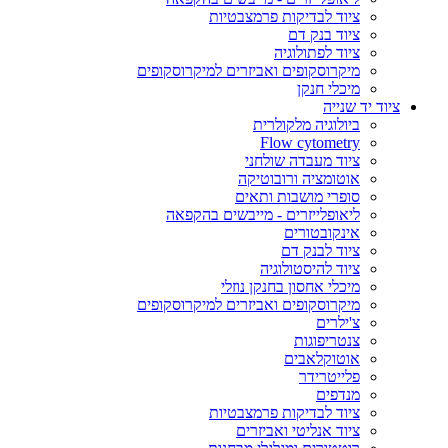
ציוד לבדיקות פרמצבטיות
ציוד בנק דם
ציוד לפתולוגיה
מיקרוסקופים ואביזרים למיקרוסקופים
מיכלי חנקן
ציוד יד שנייה
ביולוגיה מלקולרית
Flow cytometry
ציוד מעבדה שולחני
אוטומציה ורובוטיקה
סופרי מושבות ותאים
ליאופלייזרים - מייבשים בהקפאה
אינקובטורים
ציוד לבנק דם
ציוד להיסטולוגיה
מיכלי אחסון בחנקן נוזלי
מיקרוסקופים ואביזרים למיקרוסקופים
צ'ילרים
צנטריפוגות
אוטוקלאבים
פלייטרידר
מנדפים
ציוד לבדיקות פרמצבטיות
ציוד אנליטי ואביזרים