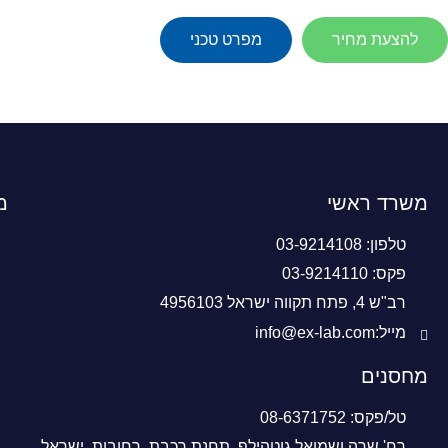
להצעת מחיר
מפרט טכני
משרד ראשי
מ
טלפון: 03-9214108
פקס: 03-9214110
רב"ש 4, פתח תקווה ישראל 4956103
מייל:info@ex-lab.com
מחסנים
טל/פקס: 08-6371752
רח' שרה ושמואל גוטהילף, תחנת רכבת, רחובות, ישראל