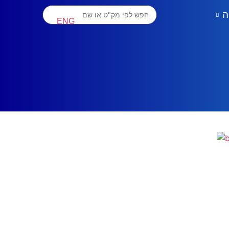
ה
ENG