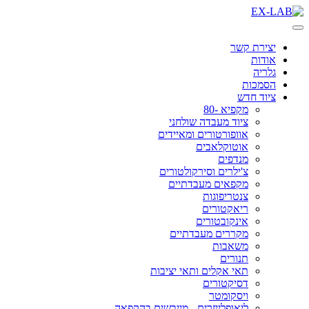
Skip
to
content
יצירת קשר
אודות
גלריה
הסמכות
ציוד חדש
מקפיא -80
ציוד מעבדה שולחני
אוופורטורים ומאיידים
אוטוקלאבים
מנדפים
צ'ילרים וסירקולטורים
מקפאים מעבדתיים
צנטריפוגות
ריאקטורים
אינקובטורים
מקררים מעבדתיים
משאבות
תנורים
תאי אקלים ותאי יציבות
דסיקטורים
ויסקומטר
ליאופלייזרים - מייבשים בהקפאה