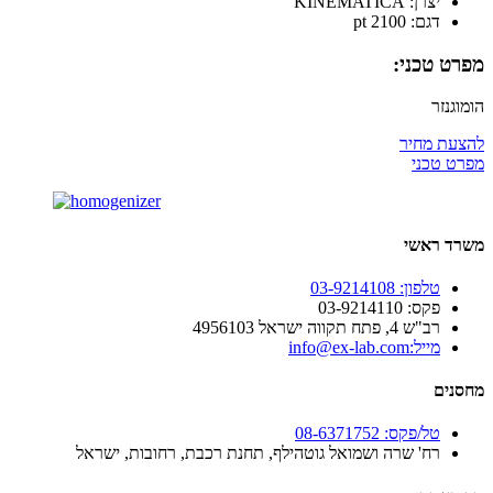
יצרן: KINEMATICA
דגם: pt 2100
מפרט טכני:
הומוגנזר
להצעת מחיר
מפרט טכני
משרד ראשי
טלפון: 03-9214108
פקס: 03-9214110
רב"ש 4, פתח תקווה ישראל 4956103
מייל:info@ex-lab.com
מחסנים
טל/פקס: 08-6371752
רח' שרה ושמואל גוטהילף, תחנת רכבת, רחובות, ישראל