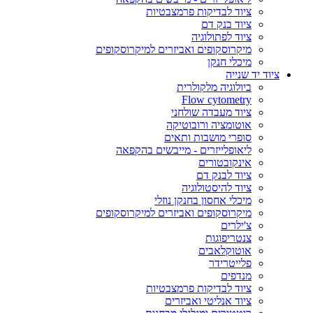
ציוד לבדיקות פרמצבטיות
ציוד בנק דם
ציוד לפתולוגיה
מיקרוסקופים ואביזרים למיקרוסקופים
מיכלי חנקן
ציוד יד שנייה
ביולוגיה מלקולרית
Flow cytometry
ציוד מעבדה שולחני
אוטומציה ורובוטיקה
סופרי מושבות ותאים
ליאופלייזרים - מייבשים בהקפאה
אינקובטורים
ציוד לבנק דם
ציוד להיסטולוגיה
מיכלי אחסון בחנקן נוזלי
מיקרוסקופים ואביזרים למיקרוסקופים
צ'ילרים
צנטריפוגות
אוטוקלאבים
פלייטרידר
מנדפים
ציוד לבדיקות פרמצבטיות
ציוד אנליטי ואביזרים